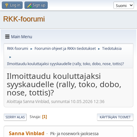
Log in
Sign up
RKK-foorumi
Main Menu
RKK-foorumi
Foorumin ohjeet ja RKKn tiedotukset
Tiedotuksia
►
►
►
Ilmoittaudu kouluttajaksi syyskaudelle (rally, toko, dobo, nose, tottis)?
Ilmoittaudu kouluttajaksi
syyskaudelle (rally, toko, dobo,
nose, tottis)?
Aloittaja Sanna Vinblad, sunnuntai 10.05.2026 12:36
Sivuja
1
SIIRRY ALAS
KÄYTTÄJÄN TOIMET
Sanna Vinblad
Pk- ja nosework-jaoksessa