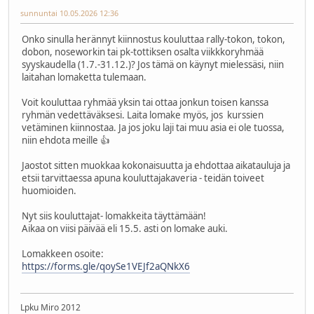
sunnuntai 10.05.2026 12:36
Onko sinulla herännyt kiinnostus kouluttaa rally-tokon, tokon,
dobon, noseworkin tai pk-tottiksen osalta viikkkoryhmää
syyskaudella (1.7.-31.12.)? Jos tämä on käynyt mielessäsi, niin
laitahan lomaketta tulemaan.
Voit kouluttaa ryhmää yksin tai ottaa jonkun toisen kanssa
ryhmän vedettäväksesi. Laita lomake myös, jos kurssien
vetäminen kiinnostaa. Ja jos joku laji tai muu asia ei ole tuossa,
niin ehdota meille 👍
Jaostot sitten muokkaa kokonaisuutta ja ehdottaa aikatauluja ja
etsii tarvittaessa apuna kouluttajakaveria - teidän toiveet
huomioiden.
Nyt siis kouluttajat- lomakkeita täyttämään!
Aikaa on viisi päivää eli 15.5. asti on lomake auki.
Lomakkeen osoite:
https://forms.gle/qoySe1VEJf2aQNkX6
Lpku Miro 2012