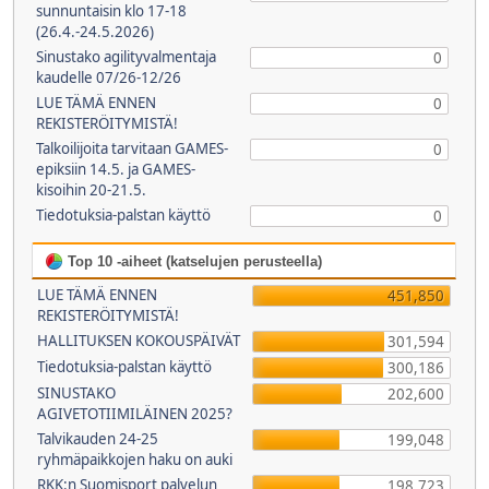
sunnuntaisin klo 17-18
(26.4.-24.5.2026)
Sinustako agilityvalmentaja
0
kaudelle 07/26-12/26
LUE TÄMÄ ENNEN
0
REKISTERÖITYMISTÄ!
Talkoilijoita tarvitaan GAMES-
0
epiksiin 14.5. ja GAMES-
kisoihin 20-21.5.
Tiedotuksia-palstan käyttö
0
Top 10 -aiheet (katselujen perusteella)
LUE TÄMÄ ENNEN
451,850
REKISTERÖITYMISTÄ!
HALLITUKSEN KOKOUSPÄIVÄT
301,594
Tiedotuksia-palstan käyttö
300,186
SINUSTAKO
202,600
AGIVETOTIIMILÄINEN 2025?
Talvikauden 24-25
199,048
ryhmäpaikkojen haku on auki
RKK:n Suomisport palvelun
198,723