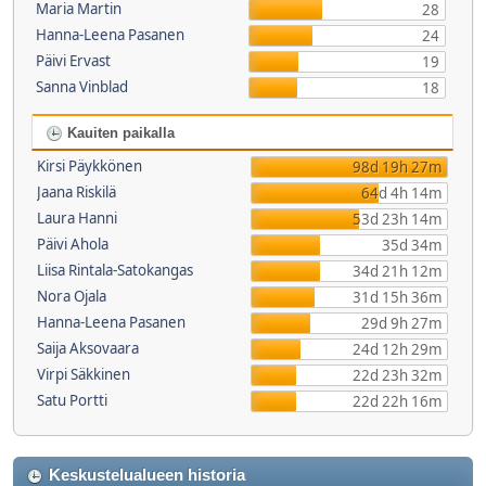
Maria Martin
28
Hanna-Leena Pasanen
24
Päivi Ervast
19
Sanna Vinblad
18
Kauiten paikalla
Kirsi Päykkönen
98d 19h 27m
Jaana Riskilä
64d 4h 14m
Laura Hanni
53d 23h 14m
Päivi Ahola
35d 34m
Liisa Rintala-Satokangas
34d 21h 12m
Nora Ojala
31d 15h 36m
Hanna-Leena Pasanen
29d 9h 27m
Saija Aksovaara
24d 12h 29m
Virpi Säkkinen
22d 23h 32m
Satu Portti
22d 22h 16m
Keskustelualueen historia