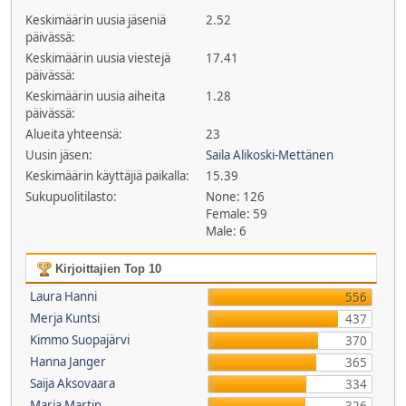
Keskimäärin uusia jäseniä
2.52
päivässä:
Keskimäärin uusia viestejä
17.41
päivässä:
Keskimäärin uusia aiheita
1.28
päivässä:
Alueita yhteensä:
23
Uusin jäsen:
Saila Alikoski-Mettänen
Keskimäärin käyttäjiä paikalla:
15.39
Sukupuolitilasto:
None: 126
Female: 59
Male: 6
Kirjoittajien Top 10
Laura Hanni
556
Merja Kuntsi
437
Kimmo Suopajärvi
370
Hanna Janger
365
Saija Aksovaara
334
Maria Martin