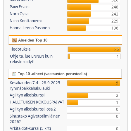
326
Päivi Ervast
248
Nora Ojala
242
Niina Konttaniemi
229
Hanna-Leena Pasanen
196
Alueiden Top 10
Tiedotuksia
25
Ohjeita, lue ENNEN kuin
1
rekisteröidyt!
Top 10 -aiheet (vastausten perusteella)
Kesäkauden 7.4.- 28.9.2025
5
ryhmäpaikkahaku auki
Agilityn alkeiskurssi
2
HALLITUKSEN KOKOUSPÄIVÄT
1
Agilityn alkeiskurssi, osa 2
0
Sinustako Agivetotiimiläinen
0
2026?
Arkitaidot-kurssi (5 krt)
0