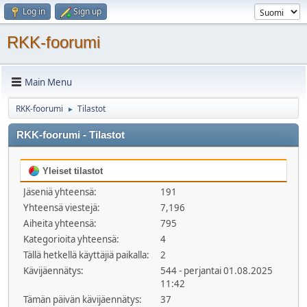
Log in
Sign up
RKK-foorumi
Main Menu
RKK-foorumi
Tilastot
►
RKK-foorumi - Tilastot
Yleiset tilastot
Jäseniä yhteensä:
191
Yhteensä viestejä:
7,196
Aiheita yhteensä:
795
Kategorioita yhteensä:
4
Tällä hetkellä käyttäjiä paikalla:
2
Kävijäennätys:
544 - perjantai 01.08.2025
11:42
Tämän päivän kävijäennätys:
37