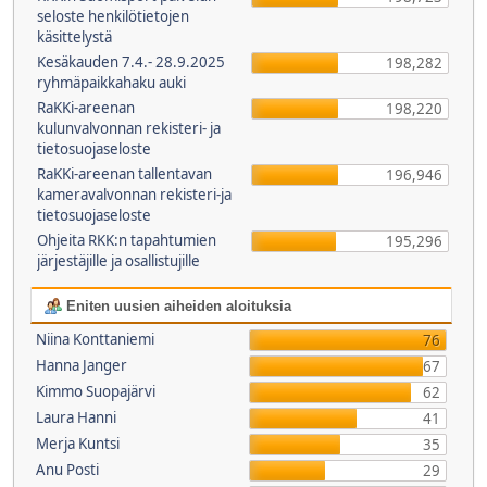
seloste henkilötietojen
käsittelystä
Kesäkauden 7.4.- 28.9.2025
198,282
ryhmäpaikkahaku auki
RaKKi-areenan
198,220
kulunvalvonnan rekisteri- ja
tietosuojaseloste
RaKKi-areenan tallentavan
196,946
kameravalvonnan rekisteri-ja
tietosuojaseloste
Ohjeita RKK:n tapahtumien
195,296
järjestäjille ja osallistujille
Eniten uusien aiheiden aloituksia
Niina Konttaniemi
76
Hanna Janger
67
Kimmo Suopajärvi
62
Laura Hanni
41
Merja Kuntsi
35
Anu Posti
29