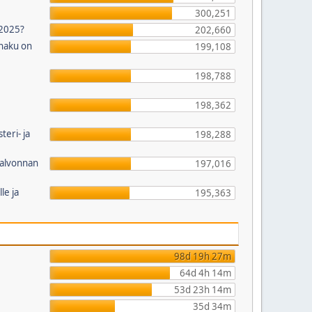
300,251
2025?
202,660
haku on
199,108
198,788
198,362
eri- ja
198,288
valvonnan
197,016
le ja
195,363
98d 19h 27m
64d 4h 14m
53d 23h 14m
35d 34m