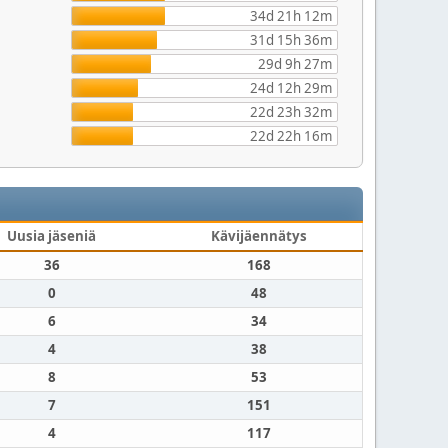
34d 21h 12m
31d 15h 36m
29d 9h 27m
24d 12h 29m
22d 23h 32m
22d 22h 16m
Uusia jäseniä
Kävijäennätys
36
168
0
48
6
34
4
38
8
53
7
151
4
117