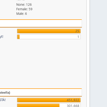
None: 126
Female: 59
Male: 6
25
yt!
1
teella)
STÄ!
451,922
301,668