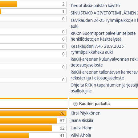
2
Tiedotuksia-palstan käyttö
1
SINUSTAKO AGIVETOTIIMILÄINEN 
0
Talvikauden 24-25 ryhmäpaikkojen 
auki
0
RKK:n Suomisport palvelun seloste
0
henkilötietojen käsittelystä
Kesäkauden 7.4.- 28.9.2025
0
ryhmäpaikkahaku auki
0
RaKKi-areenan kulunvalvonnan rekist
tietosuojaseloste
0
RaKKi-areenan tallentavan kamera
rekisteri-ja tietosuojaseloste
0
Ohjeita RKK:n tapahtumien järjestäjil
osallistujille
Kauiten paikalla
Kirsi Päykkönen
76
Jaana Riskilä
67
Laura Hanni
62
Päivi Ahola
41