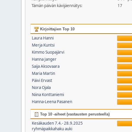
Tämän päivän kävijäennätys:
17
Kirjoittajien Top 10
Laura Hanni
Merja Kuntsi
Kimmo Suopajärvi
Hanna Janger
Saija Aksovaara
Maria Martin
Päivi Ervast
Nora Ojala
Niina Konttaniemi
Hanna-Leena Pasanen
Top 10 -aiheet (vastausten perusteella)
Kesäkauden 7.4.- 28.9.2025
ryhmäpaikkahaku auki