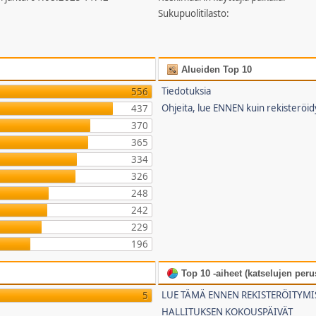
Sukupuolitilasto:
Alueiden Top 10
Tiedotuksia
556
Ohjeita, lue ENNEN kuin rekisteröid
437
370
365
334
326
248
242
229
196
Top 10 -aiheet (katselujen perus
LUE TÄMÄ ENNEN REKISTERÖITYMI
5
HALLITUKSEN KOKOUSPÄIVÄT