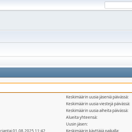
Keskimäärin uusia jäseniä päivässä:
Keskimäärin uusia viestejä päivässä:
Keskimäärin uusia aiheita päivässä:
Alueita yhteensä:
Uusin jäsen:
erjantai 01.08.2025 11:42
Keskimäärin käyttäjiä paikalla: