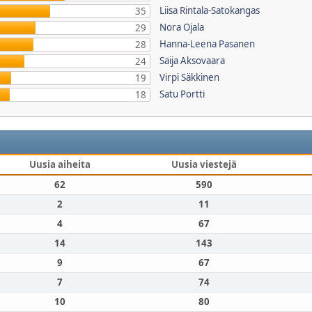
Liisa Rintala-Satokangas
35
Nora Ojala
29
Hanna-Leena Pasanen
28
Saija Aksovaara
24
Virpi Säkkinen
19
Satu Portti
18
Uusia aiheita
Uusia viestejä
62
590
2
11
4
67
14
143
9
67
7
74
10
80