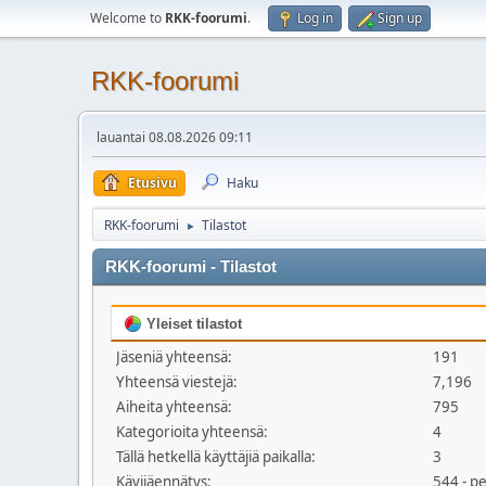
Welcome to
RKK-foorumi
.
Log in
Sign up
RKK-foorumi
lauantai 08.08.2026 09:11
Etusivu
Haku
RKK-foorumi
Tilastot
►
RKK-foorumi - Tilastot
Yleiset tilastot
Jäseniä yhteensä:
191
Yhteensä viestejä:
7,196
Aiheita yhteensä:
795
Kategorioita yhteensä:
4
Tällä hetkellä käyttäjiä paikalla:
3
Kävijäennätys:
544 - p