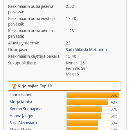
Keskimäärin uusia jäseniä
2.52
päivässä:
Keskimäärin uusia viestejä
17.40
päivässä:
Keskimäärin uusia aiheita
1.28
päivässä:
Alueita yhteensä:
23
Uusin jäsen:
Saila Alikoski-Mettänen
Keskimäärin käyttäjiä paikalla:
15.40
Sukupuolitilasto:
None: 126
Female: 59
Male: 6
Kirjoittajien Top 10
Laura Hanni
556
Merja Kuntsi
437
Kimmo Suopajärvi
370
Hanna Janger
365
Saija Aksovaara
334
Maria Martin