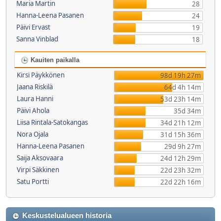
Maria Martin
28
Hanna-Leena Pasanen
24
Päivi Ervast
19
Sanna Vinblad
18
Kauiten paikalla
Kirsi Päykkönen
98d 19h 27m
Jaana Riskilä
64d 4h 14m
Laura Hanni
53d 23h 14m
Päivi Ahola
35d 34m
Liisa Rintala-Satokangas
34d 21h 12m
Nora Ojala
31d 15h 36m
Hanna-Leena Pasanen
29d 9h 27m
Saija Aksovaara
24d 12h 29m
Virpi Säkkinen
22d 23h 32m
Satu Portti
22d 22h 16m
Keskustelualueen historia