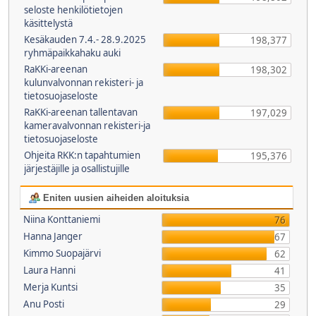
seloste henkilötietojen
käsittelystä
Kesäkauden 7.4.- 28.9.2025
198,377
ryhmäpaikkahaku auki
RaKKi-areenan
198,302
kulunvalvonnan rekisteri- ja
tietosuojaseloste
RaKKi-areenan tallentavan
197,029
kameravalvonnan rekisteri-ja
tietosuojaseloste
Ohjeita RKK:n tapahtumien
195,376
järjestäjille ja osallistujille
Eniten uusien aiheiden aloituksia
Niina Konttaniemi
76
Hanna Janger
67
Kimmo Suopajärvi
62
Laura Hanni
41
Merja Kuntsi
35
Anu Posti
29