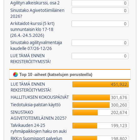
Agilityn alkeiskurssi, osa 2
0
Sinustako Agivetotiimiläinen
0
2026?
Arkitaidot-kurssi (5 krt)
0
sunnuntaisin klo 17-18
(26.4.-24.5.2026)
Sinustako agilityvalmentaja
0
kaudelle 07/26-12/26
LUE TÄMÄ ENNEN
0
REKISTERÖITYMISTÄ!
Top 10 -aiheet (katselujen perusteella)
LUE TÄMÄ ENNEN
451,922
REKISTERÖITYMISTÄ!
HALLITUKSEN KOKOUSPÄIVÄT
301,676
Tiedotuksia-palstan käyttö
300,260
SINUSTAKO
202,674
AGIVETOTIIMILÄINEN 2025?
Talvikauden 24-25
199,123
ryhmäpaikkojen haku on auki
RKK:n Suomisport palvelun
198,802