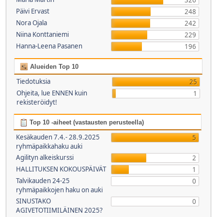
326
Päivi Ervast
248
Nora Ojala
242
Niina Konttaniemi
229
Hanna-Leena Pasanen
196
Alueiden Top 10
Tiedotuksia
25
Ohjeita, lue ENNEN kuin
1
rekisteröidyt!
Top 10 -aiheet (vastausten perusteella)
Kesäkauden 7.4.- 28.9.2025
5
ryhmäpaikkahaku auki
Agilityn alkeiskurssi
2
HALLITUKSEN KOKOUSPÄIVÄT
1
Talvikauden 24-25
0
ryhmäpaikkojen haku on auki
SINUSTAKO
0
AGIVETOTIIMILÄINEN 2025?