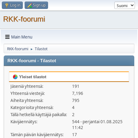
Log in
Sign up
RKK-foorumi
Main Menu
RKK-foorumi
Tilastot
►
RKK-foorumi - Tilastot
Yleiset tilastot
Jäseniä yhteensä:
191
Yhteensä viestejä:
7,196
Aiheita yhteensä:
795
Kategorioita yhteensä:
4
Tällä hetkellä käyttäjiä paikalla:
2
Kävijäennätys:
544 - perjantai 01.08.2025
11:42
Tämän päivän kävijäennätys:
17