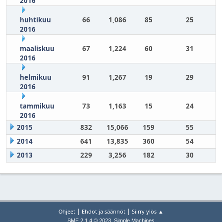
2016
huhtikuu
66
1,086
85
25
2016
maaliskuu
67
1,224
60
31
2016
helmikuu
91
1,267
19
29
2016
tammikuu
73
1,163
15
24
2016
2015
832
15,066
159
55
2014
641
13,835
360
54
2013
229
3,256
182
30
|
|
Ohjeet
Ehdot ja säännöt
Siirry ylös ▲
,
SMF 2.1.4 © 2023
Simple Machines