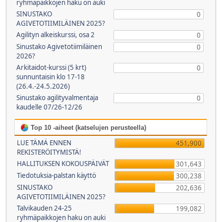
ryhmäpaikkojen haku on auki
SINUSTAKO
0
AGIVETOTIIMILÄINEN 2025?
Agilityn alkeiskurssi, osa 2
0
Sinustako Agivetotiimiläinen
0
2026?
Arkitaidot-kurssi (5 krt)
0
sunnuntaisin klo 17-18
(26.4.-24.5.2026)
Sinustako agilityvalmentaja
0
kaudelle 07/26-12/26
Top 10 -aiheet (katselujen perusteella)
LUE TÄMÄ ENNEN
451,900
REKISTERÖITYMISTÄ!
HALLITUKSEN KOKOUSPÄIVÄT
301,643
Tiedotuksia-palstan käyttö
300,238
SINUSTAKO
202,636
AGIVETOTIIMILÄINEN 2025?
Talvikauden 24-25
199,082
ryhmäpaikkojen haku on auki