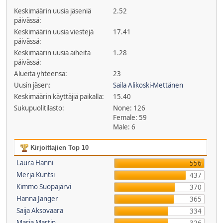
Keskimäärin uusia jäseniä
2.52
päivässä:
Keskimäärin uusia viestejä
17.41
päivässä:
Keskimäärin uusia aiheita
1.28
päivässä:
Alueita yhteensä:
23
Uusin jäsen:
Saila Alikoski-Mettänen
Keskimäärin käyttäjiä paikalla:
15.40
Sukupuolitilasto:
None: 126
Female: 59
Male: 6
Kirjoittajien Top 10
Laura Hanni
556
Merja Kuntsi
437
Kimmo Suopajärvi
370
Hanna Janger
365
Saija Aksovaara
334
Maria Martin