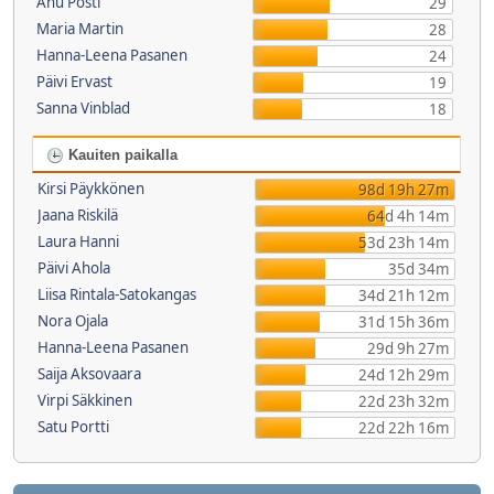
Anu Posti
29
Maria Martin
28
Hanna-Leena Pasanen
24
Päivi Ervast
19
Sanna Vinblad
18
Kauiten paikalla
Kirsi Päykkönen
98d 19h 27m
Jaana Riskilä
64d 4h 14m
Laura Hanni
53d 23h 14m
Päivi Ahola
35d 34m
Liisa Rintala-Satokangas
34d 21h 12m
Nora Ojala
31d 15h 36m
Hanna-Leena Pasanen
29d 9h 27m
Saija Aksovaara
24d 12h 29m
Virpi Säkkinen
22d 23h 32m
Satu Portti
22d 22h 16m