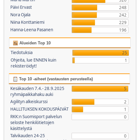
326
Päivi Ervast
248
Nora Ojala
242
Niina Konttaniemi
229
Hanna-Leena Pasanen
196
Alueiden Top 10
Tiedotuksia
25
Ohjeita, lue ENNEN kuin
1
rekisteröidyt!
Top 10 -aiheet (vastausten perusteella)
Kesäkauden 7.4.- 28.9.2025
5
ryhmäpaikkahaku auki
Agilityn alkeiskurssi
2
HALLITUKSEN KOKOUSPÄIVÄT
1
RKK:n Suomisport palvelun
0
seloste henkilötietojen
käsittelystä
Talvikauden 24-25
0