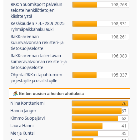
RKK:n Suomisport palvelun
198,763
seloste henkilötietojen
käsittelystä
Kesäkauden 7.4.- 28.9.2025
198,331
ryhmäpaikkahaku auki
RaKKi-areenan
198,261
kulunvalvonnan rekisteri- ja
tietosuojaseloste
RaKKi-areenan tallentavan
196,989
kameravalvonnan rekisteri-ja
tietosuojaseloste
Ohjeita RKK:n tapahtumien
195,337
järjestäjille ja osallistujille
Eniten uusien aiheiden aloituksia
Niina Konttaniemi
76
Hanna Janger
67
Kimmo Suopajärvi
62
Laura Hanni
41
Merja Kuntsi
35