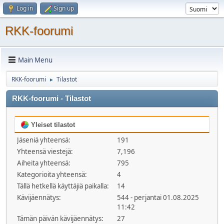
Log in
Sign up
RKK-foorumi
Main Menu
RKK-foorumi
Tilastot
►
RKK-foorumi - Tilastot
Yleiset tilastot
Jäseniä yhteensä:
191
Yhteensä viestejä:
7,196
Aiheita yhteensä:
795
Kategorioita yhteensä:
4
Tällä hetkellä käyttäjiä paikalla:
14
Kävijäennätys:
544 - perjantai 01.08.2025
11:42
Tämän päivän kävijäennätys:
27