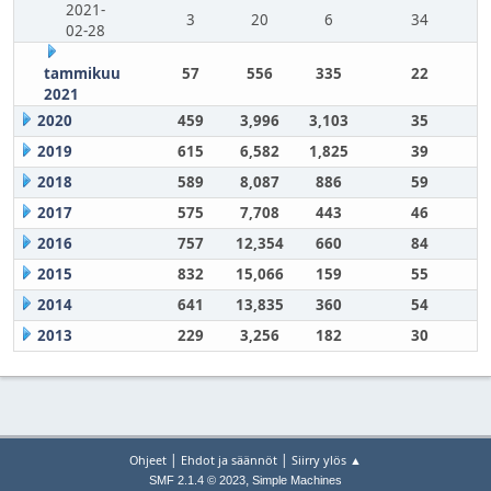
2021-
3
20
6
34
02-28
tammikuu
57
556
335
22
2021
2020
459
3,996
3,103
35
2019
615
6,582
1,825
39
2018
589
8,087
886
59
2017
575
7,708
443
46
2016
757
12,354
660
84
2015
832
15,066
159
55
2014
641
13,835
360
54
2013
229
3,256
182
30
|
|
Ohjeet
Ehdot ja säännöt
Siirry ylös ▲
,
SMF 2.1.4 © 2023
Simple Machines