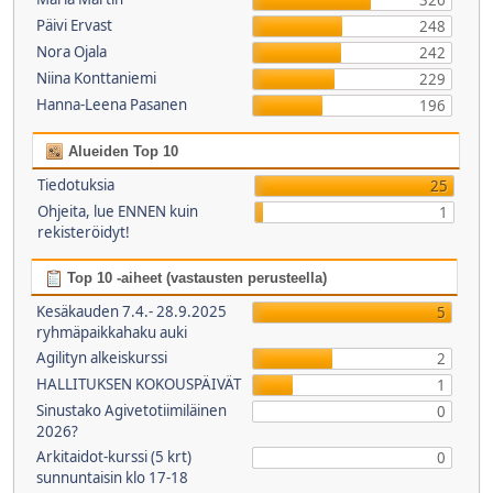
326
Päivi Ervast
248
Nora Ojala
242
Niina Konttaniemi
229
Hanna-Leena Pasanen
196
Alueiden Top 10
Tiedotuksia
25
Ohjeita, lue ENNEN kuin
1
rekisteröidyt!
Top 10 -aiheet (vastausten perusteella)
Kesäkauden 7.4.- 28.9.2025
5
ryhmäpaikkahaku auki
Agilityn alkeiskurssi
2
HALLITUKSEN KOKOUSPÄIVÄT
1
Sinustako Agivetotiimiläinen
0
2026?
Arkitaidot-kurssi (5 krt)
0
sunnuntaisin klo 17-18