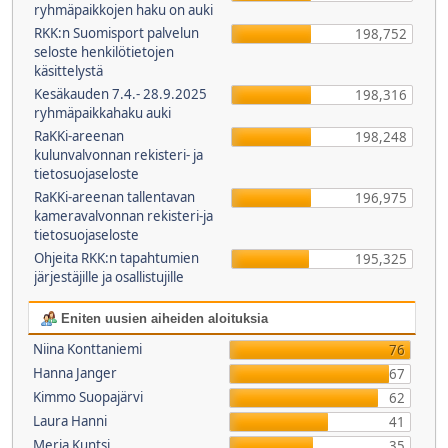
ryhmäpaikkojen haku on auki
RKK:n Suomisport palvelun
198,752
seloste henkilötietojen
käsittelystä
Kesäkauden 7.4.- 28.9.2025
198,316
ryhmäpaikkahaku auki
RaKKi-areenan
198,248
kulunvalvonnan rekisteri- ja
tietosuojaseloste
RaKKi-areenan tallentavan
196,975
kameravalvonnan rekisteri-ja
tietosuojaseloste
Ohjeita RKK:n tapahtumien
195,325
järjestäjille ja osallistujille
Eniten uusien aiheiden aloituksia
Niina Konttaniemi
76
Hanna Janger
67
Kimmo Suopajärvi
62
Laura Hanni
41
Merja Kuntsi
35