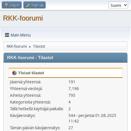
Log in
Sign up
RKK-foorumi
Main Menu
RKK-foorumi
Tilastot
►
RKK-foorumi - Tilastot
Yleiset tilastot
Jäseniä yhteensä:
191
Yhteensä viestejä:
7,196
Aiheita yhteensä:
795
Kategorioita yhteensä:
4
Tällä hetkellä käyttäjiä paikalla:
2
Kävijäennätys:
544 - perjantai 01.08.2025
11:42
Tämän päivän kävijäennätys:
27