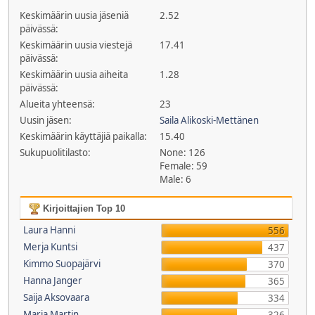
Keskimäärin uusia jäseniä
2.52
päivässä:
Keskimäärin uusia viestejä
17.41
päivässä:
Keskimäärin uusia aiheita
1.28
päivässä:
Alueita yhteensä:
23
Uusin jäsen:
Saila Alikoski-Mettänen
Keskimäärin käyttäjiä paikalla:
15.40
Sukupuolitilasto:
None: 126
Female: 59
Male: 6
Kirjoittajien Top 10
Laura Hanni
556
Merja Kuntsi
437
Kimmo Suopajärvi
370
Hanna Janger
365
Saija Aksovaara
334
Maria Martin