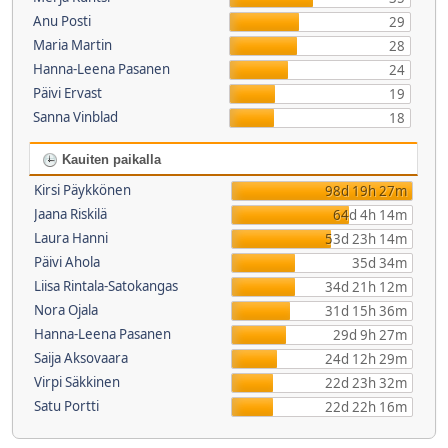
Anu Posti
29
Maria Martin
28
Hanna-Leena Pasanen
24
Päivi Ervast
19
Sanna Vinblad
18
Kauiten paikalla
Kirsi Päykkönen
98d 19h 27m
Jaana Riskilä
64d 4h 14m
Laura Hanni
53d 23h 14m
Päivi Ahola
35d 34m
Liisa Rintala-Satokangas
34d 21h 12m
Nora Ojala
31d 15h 36m
Hanna-Leena Pasanen
29d 9h 27m
Saija Aksovaara
24d 12h 29m
Virpi Säkkinen
22d 23h 32m
Satu Portti
22d 22h 16m