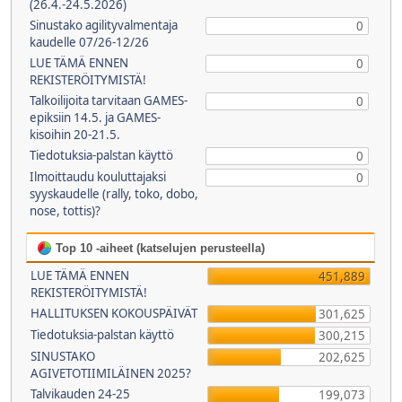
(26.4.-24.5.2026)
Sinustako agilityvalmentaja
0
kaudelle 07/26-12/26
LUE TÄMÄ ENNEN
0
REKISTERÖITYMISTÄ!
Talkoilijoita tarvitaan GAMES-
0
epiksiin 14.5. ja GAMES-
kisoihin 20-21.5.
Tiedotuksia-palstan käyttö
0
Ilmoittaudu kouluttajaksi
0
syyskaudelle (rally, toko, dobo,
nose, tottis)?
Top 10 -aiheet (katselujen perusteella)
LUE TÄMÄ ENNEN
451,889
REKISTERÖITYMISTÄ!
HALLITUKSEN KOKOUSPÄIVÄT
301,625
Tiedotuksia-palstan käyttö
300,215
SINUSTAKO
202,625
AGIVETOTIIMILÄINEN 2025?
Talvikauden 24-25
199,073