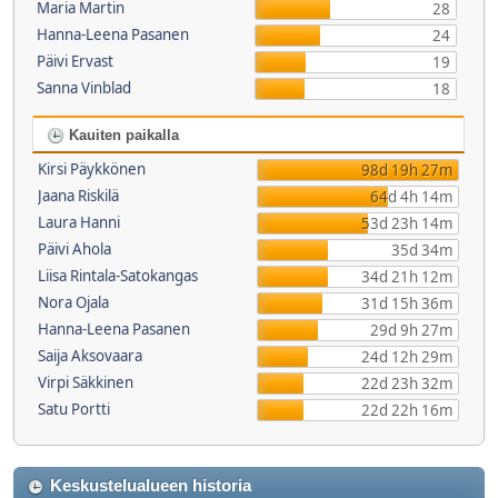
Maria Martin
28
Hanna-Leena Pasanen
24
Päivi Ervast
19
Sanna Vinblad
18
Kauiten paikalla
Kirsi Päykkönen
98d 19h 27m
Jaana Riskilä
64d 4h 14m
Laura Hanni
53d 23h 14m
Päivi Ahola
35d 34m
Liisa Rintala-Satokangas
34d 21h 12m
Nora Ojala
31d 15h 36m
Hanna-Leena Pasanen
29d 9h 27m
Saija Aksovaara
24d 12h 29m
Virpi Säkkinen
22d 23h 32m
Satu Portti
22d 22h 16m
Keskustelualueen historia