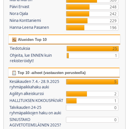
326
Päivi Ervast
248
Nora Ojala
242
Niina Konttaniemi
229
Hanna-Leena Pasanen
196
Alueiden Top 10
Tiedotuksia
25
Ohjeita, lue ENNEN kuin
1
rekisteröidyt!
Top 10 -aiheet (vastausten perusteella)
Kesäkauden 7.4.- 28.9.2025
5
ryhmäpaikkahaku auki
Agilityn alkeiskurssi
2
HALLITUKSEN KOKOUSPÄIVÄT
1
Talvikauden 24-25
0
ryhmäpaikkojen haku on auki
SINUSTAKO
0
AGIVETOTIIMILÄINEN 2025?