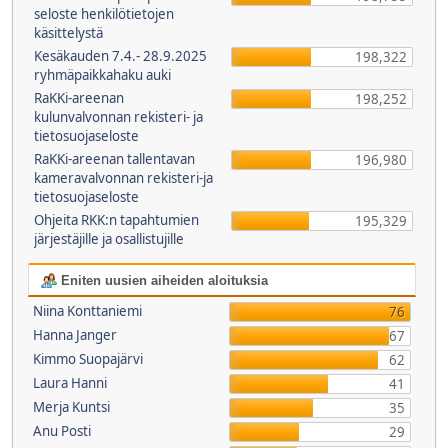
seloste henkilötietojen
käsittelystä
Kesäkauden 7.4.- 28.9.2025
198,322
ryhmäpaikkahaku auki
RaKKi-areenan
198,252
kulunvalvonnan rekisteri- ja
tietosuojaseloste
RaKKi-areenan tallentavan
196,980
kameravalvonnan rekisteri-ja
tietosuojaseloste
Ohjeita RKK:n tapahtumien
195,329
järjestäjille ja osallistujille
Eniten uusien aiheiden aloituksia
Niina Konttaniemi
76
Hanna Janger
67
Kimmo Suopajärvi
62
Laura Hanni
41
Merja Kuntsi
35
Anu Posti
29