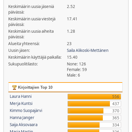
Keskimäärin uusia jäseniä
2.52
päivässä:
Keskimäärin uusia viestejä
17.41
päivässä:
Keskimäärin uusia aiheita
1.28
päivässä:
Alueita yhteensä:
23
Uusin jäsen:
Saila Alikoski-Mettänen
Keskimäärin käyttäjiä paikalla:
15.40
Sukupuolitilasto:
None: 126
Female: 59
Male: 6
Kirjoittajien Top 10
Laura Hanni
556
Merja Kuntsi
437
Kimmo Suopajärvi
370
Hanna Janger
365
Saija Aksovaara
334
Maria Martin