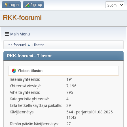
Log in
Sign up
RKK-foorumi
Main Menu
RKK-foorumi
Tilastot
►
RKK-foorumi - Tilastot
Yleiset tilastot
Jäseniä yhteensä:
191
Yhteensä viestejä:
7,196
Aiheita yhteensä:
795
Kategorioita yhteensä:
4
Tällä hetkellä käyttäjiä paikalla:
29
Kävijäennätys:
544 - perjantai 01.08.2025
11:42
Tämän päivän kävijäennätys:
27