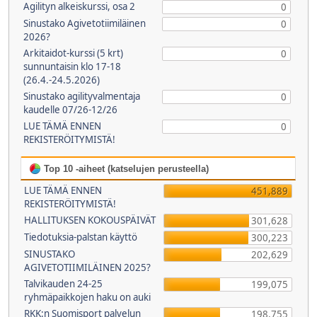
Agilityn alkeiskurssi, osa 2
0
Sinustako Agivetotiimiläinen
0
2026?
Arkitaidot-kurssi (5 krt)
0
sunnuntaisin klo 17-18
(26.4.-24.5.2026)
Sinustako agilityvalmentaja
0
kaudelle 07/26-12/26
LUE TÄMÄ ENNEN
0
REKISTERÖITYMISTÄ!
Top 10 -aiheet (katselujen perusteella)
LUE TÄMÄ ENNEN
451,889
REKISTERÖITYMISTÄ!
HALLITUKSEN KOKOUSPÄIVÄT
301,628
Tiedotuksia-palstan käyttö
300,223
SINUSTAKO
202,629
AGIVETOTIIMILÄINEN 2025?
Talvikauden 24-25
199,075
ryhmäpaikkojen haku on auki
RKK:n Suomisport palvelun
198,755