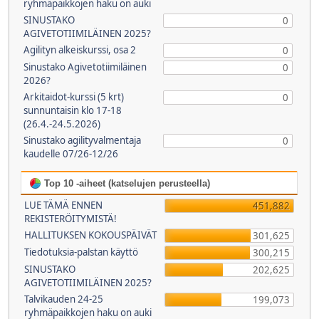
ryhmäpaikkojen haku on auki
SINUSTAKO
0
AGIVETOTIIMILÄINEN 2025?
Agilityn alkeiskurssi, osa 2
0
Sinustako Agivetotiimiläinen
0
2026?
Arkitaidot-kurssi (5 krt)
0
sunnuntaisin klo 17-18
(26.4.-24.5.2026)
Sinustako agilityvalmentaja
0
kaudelle 07/26-12/26
Top 10 -aiheet (katselujen perusteella)
LUE TÄMÄ ENNEN
451,882
REKISTERÖITYMISTÄ!
HALLITUKSEN KOKOUSPÄIVÄT
301,625
Tiedotuksia-palstan käyttö
300,215
SINUSTAKO
202,625
AGIVETOTIIMILÄINEN 2025?
Talvikauden 24-25
199,073
ryhmäpaikkojen haku on auki