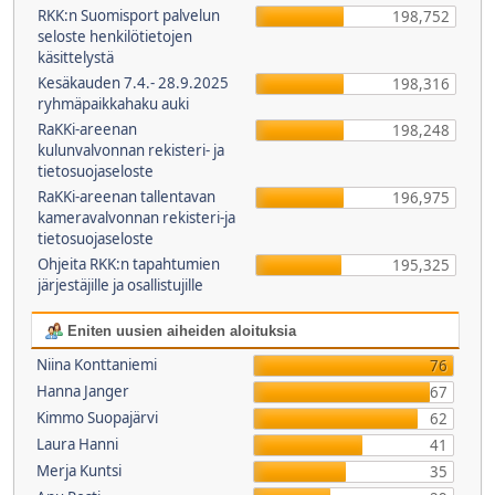
RKK:n Suomisport palvelun
198,752
seloste henkilötietojen
käsittelystä
Kesäkauden 7.4.- 28.9.2025
198,316
ryhmäpaikkahaku auki
RaKKi-areenan
198,248
kulunvalvonnan rekisteri- ja
tietosuojaseloste
RaKKi-areenan tallentavan
196,975
kameravalvonnan rekisteri-ja
tietosuojaseloste
Ohjeita RKK:n tapahtumien
195,325
järjestäjille ja osallistujille
Eniten uusien aiheiden aloituksia
Niina Konttaniemi
76
Hanna Janger
67
Kimmo Suopajärvi
62
Laura Hanni
41
Merja Kuntsi
35