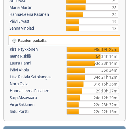
Anu Posti
29
Maria Martin
28
Hanna-Leena Pasanen
24
Päivi Ervast
19
Sanna Vinblad
18
Kauiten paikalla
Kirsi Päykkönen
98d 19h 27m
Jaana Riskilä
64d 4h 14m
Laura Hanni
53d 23h 14m
Päivi Ahola
35d 34m
Liisa Rintala-Satokangas
34d 21h 12m
Nora Ojala
31d 15h 36m
Hanna-Leena Pasanen
29d 9h 27m
Saija Aksovaara
24d 12h 29m
Virpi Säkkinen
22d 23h 32m
Satu Portti
22d 22h 16m