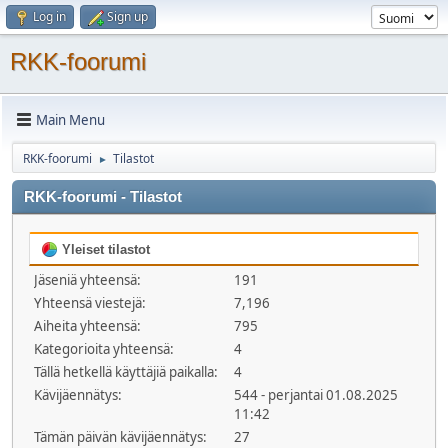
Log in
Sign up
RKK-foorumi
Main Menu
RKK-foorumi
Tilastot
►
RKK-foorumi - Tilastot
Yleiset tilastot
Jäseniä yhteensä:
191
Yhteensä viestejä:
7,196
Aiheita yhteensä:
795
Kategorioita yhteensä:
4
Tällä hetkellä käyttäjiä paikalla:
4
Kävijäennätys:
544 - perjantai 01.08.2025
11:42
Tämän päivän kävijäennätys:
27