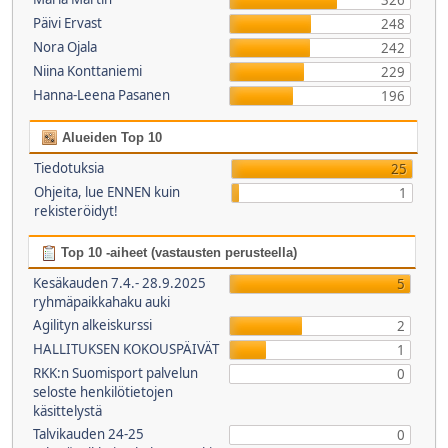
326
Päivi Ervast
248
Nora Ojala
242
Niina Konttaniemi
229
Hanna-Leena Pasanen
196
Alueiden Top 10
Tiedotuksia
25
Ohjeita, lue ENNEN kuin
1
rekisteröidyt!
Top 10 -aiheet (vastausten perusteella)
Kesäkauden 7.4.- 28.9.2025
5
ryhmäpaikkahaku auki
Agilityn alkeiskurssi
2
HALLITUKSEN KOKOUSPÄIVÄT
1
RKK:n Suomisport palvelun
0
seloste henkilötietojen
käsittelystä
Talvikauden 24-25
0