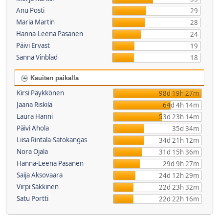
Anu Posti
29
Maria Martin
28
Hanna-Leena Pasanen
24
Päivi Ervast
19
Sanna Vinblad
18
Kauiten paikalla
Kirsi Päykkönen
98d 19h 27m
Jaana Riskilä
64d 4h 14m
Laura Hanni
53d 23h 14m
Päivi Ahola
35d 34m
Liisa Rintala-Satokangas
34d 21h 12m
Nora Ojala
31d 15h 36m
Hanna-Leena Pasanen
29d 9h 27m
Saija Aksovaara
24d 12h 29m
Virpi Säkkinen
22d 23h 32m
Satu Portti
22d 22h 16m