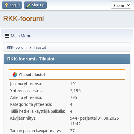
Log in
Sign up
RKK-foorumi
Main Menu
RKK-foorumi
Tilastot
►
RKK-foorumi - Tilastot
Yleiset tilastot
Jäseniä yhteensä:
191
Yhteensä viestejä:
7,196
Aiheita yhteensä:
795
Kategorioita yhteensä:
4
Tällä hetkellä käyttäjiä paikalla:
4
Kävijäennätys:
544 - perjantai 01.08.2025
11:42
Tämän päivän kävijäennätys:
27