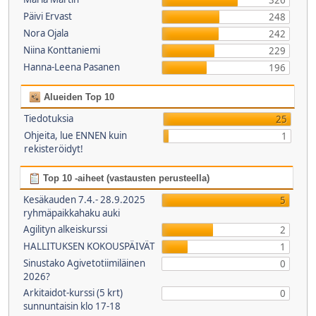
326
Päivi Ervast
248
Nora Ojala
242
Niina Konttaniemi
229
Hanna-Leena Pasanen
196
Alueiden Top 10
Tiedotuksia
25
Ohjeita, lue ENNEN kuin
1
rekisteröidyt!
Top 10 -aiheet (vastausten perusteella)
Kesäkauden 7.4.- 28.9.2025
5
ryhmäpaikkahaku auki
Agilityn alkeiskurssi
2
HALLITUKSEN KOKOUSPÄIVÄT
1
Sinustako Agivetotiimiläinen
0
2026?
Arkitaidot-kurssi (5 krt)
0
sunnuntaisin klo 17-18