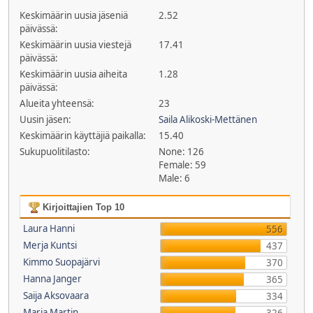
Keskimäärin uusia jäseniä
2.52
päivässä:
Keskimäärin uusia viestejä
17.41
päivässä:
Keskimäärin uusia aiheita
1.28
päivässä:
Alueita yhteensä:
23
Uusin jäsen:
Saila Alikoski-Mettänen
Keskimäärin käyttäjiä paikalla:
15.40
Sukupuolitilasto:
None: 126
Female: 59
Male: 6
Kirjoittajien Top 10
Laura Hanni
556
Merja Kuntsi
437
Kimmo Suopajärvi
370
Hanna Janger
365
Saija Aksovaara
334
Maria Martin