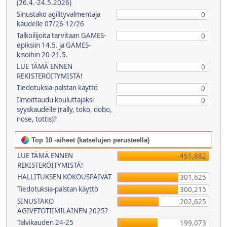
(26.4.-24.5.2026)
Sinustako agilityvalmentaja
0
kaudelle 07/26-12/26
Talkoilijoita tarvitaan GAMES-
0
epiksiin 14.5. ja GAMES-
kisoihin 20-21.5.
LUE TÄMÄ ENNEN
0
REKISTERÖITYMISTÄ!
Tiedotuksia-palstan käyttö
0
Ilmoittaudu kouluttajaksi
0
syyskaudelle (rally, toko, dobo,
nose, tottis)?
Top 10 -aiheet (katselujen perusteella)
LUE TÄMÄ ENNEN
451,882
REKISTERÖITYMISTÄ!
HALLITUKSEN KOKOUSPÄIVÄT
301,625
Tiedotuksia-palstan käyttö
300,215
SINUSTAKO
202,625
AGIVETOTIIMILÄINEN 2025?
Talvikauden 24-25
199,073