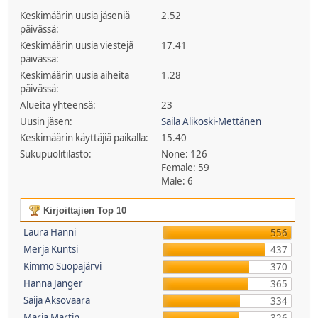
Keskimäärin uusia jäseniä
2.52
päivässä:
Keskimäärin uusia viestejä
17.41
päivässä:
Keskimäärin uusia aiheita
1.28
päivässä:
Alueita yhteensä:
23
Uusin jäsen:
Saila Alikoski-Mettänen
Keskimäärin käyttäjiä paikalla:
15.40
Sukupuolitilasto:
None: 126
Female: 59
Male: 6
Kirjoittajien Top 10
Laura Hanni
556
Merja Kuntsi
437
Kimmo Suopajärvi
370
Hanna Janger
365
Saija Aksovaara
334
Maria Martin