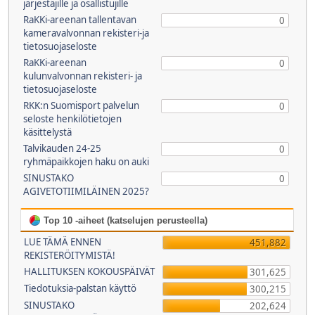
järjestäjille ja osallistujille
RaKKi-areenan tallentavan
0
kameravalvonnan rekisteri-ja
tietosuojaseloste
RaKKi-areenan
0
kulunvalvonnan rekisteri- ja
tietosuojaseloste
RKK:n Suomisport palvelun
0
seloste henkilötietojen
käsittelystä
Talvikauden 24-25
0
ryhmäpaikkojen haku on auki
SINUSTAKO
0
AGIVETOTIIMILÄINEN 2025?
Top 10 -aiheet (katselujen perusteella)
LUE TÄMÄ ENNEN
451,882
REKISTERÖITYMISTÄ!
HALLITUKSEN KOKOUSPÄIVÄT
301,625
Tiedotuksia-palstan käyttö
300,215
SINUSTAKO
202,624