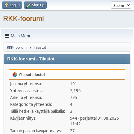
Log in
Sign up
RKK-foorumi
Main Menu
RKK-foorumi
Tilastot
►
RKK-foorumi - Tilastot
Yleiset tilastot
Jäseniä yhteensä:
191
Yhteensä viestejä:
7,196
Aiheita yhteensä:
795
Kategorioita yhteensä:
4
Tällä hetkellä käyttäjiä paikalla:
3
Kävijäennätys:
544 - perjantai 01.08.2025
11:42
Tämän päivän kävijäennätys:
27