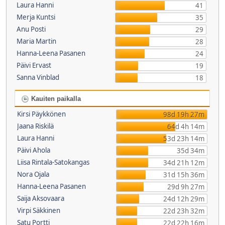
Laura Hanni
41
Merja Kuntsi
35
Anu Posti
29
Maria Martin
28
Hanna-Leena Pasanen
24
Päivi Ervast
19
Sanna Vinblad
18
Kauiten paikalla
Kirsi Päykkönen
98d 19h 27m
Jaana Riskilä
64d 4h 14m
Laura Hanni
53d 23h 14m
Päivi Ahola
35d 34m
Liisa Rintala-Satokangas
34d 21h 12m
Nora Ojala
31d 15h 36m
Hanna-Leena Pasanen
29d 9h 27m
Saija Aksovaara
24d 12h 29m
Virpi Säkkinen
22d 23h 32m
Satu Portti
22d 22h 16m