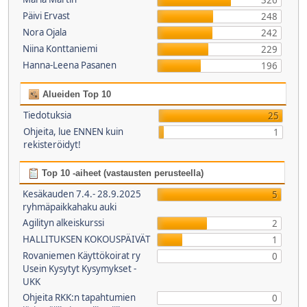
326
Päivi Ervast
248
Nora Ojala
242
Niina Konttaniemi
229
Hanna-Leena Pasanen
196
Alueiden Top 10
Tiedotuksia
25
Ohjeita, lue ENNEN kuin
1
rekisteröidyt!
Top 10 -aiheet (vastausten perusteella)
Kesäkauden 7.4.- 28.9.2025
5
ryhmäpaikkahaku auki
Agilityn alkeiskurssi
2
HALLITUKSEN KOKOUSPÄIVÄT
1
Rovaniemen Käyttökoirat ry
0
Usein Kysytyt Kysymykset -
UKK
Ohjeita RKK:n tapahtumien
0