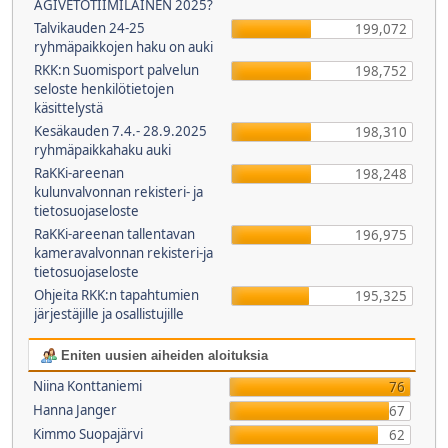
AGIVETOTIIMILÄINEN 2025?
Talvikauden 24-25
199,072
ryhmäpaikkojen haku on auki
RKK:n Suomisport palvelun
198,752
seloste henkilötietojen
käsittelystä
Kesäkauden 7.4.- 28.9.2025
198,310
ryhmäpaikkahaku auki
RaKKi-areenan
198,248
kulunvalvonnan rekisteri- ja
tietosuojaseloste
RaKKi-areenan tallentavan
196,975
kameravalvonnan rekisteri-ja
tietosuojaseloste
Ohjeita RKK:n tapahtumien
195,325
järjestäjille ja osallistujille
Eniten uusien aiheiden aloituksia
Niina Konttaniemi
76
Hanna Janger
67
Kimmo Suopajärvi
62