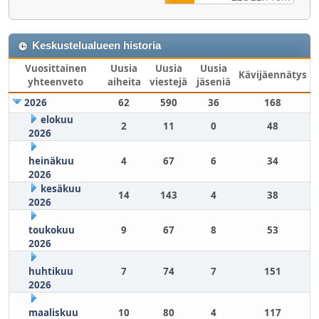
Keskustelualueen historia
Vuosittainen
Uusia
Uusia
Uusia
Kävijäennätys
yhteenveto
aiheita
viestejä
jäseniä
2026
62
590
36
168
elokuu
2
11
0
48
2026
heinäkuu
4
67
6
34
2026
kesäkuu
14
143
4
38
2026
toukokuu
9
67
8
53
2026
huhtikuu
7
74
7
151
2026
maaliskuu
10
80
4
117