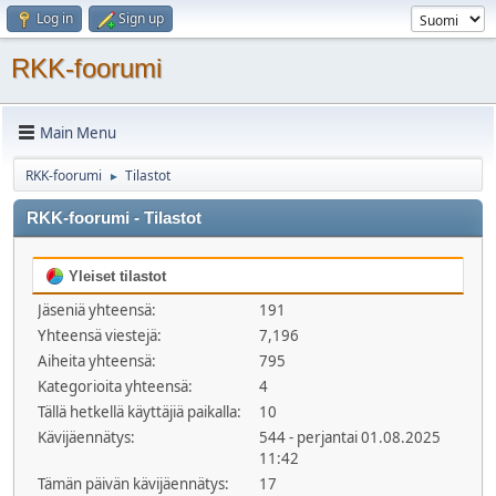
Log in
Sign up
RKK-foorumi
Main Menu
RKK-foorumi
Tilastot
►
RKK-foorumi - Tilastot
Yleiset tilastot
Jäseniä yhteensä:
191
Yhteensä viestejä:
7,196
Aiheita yhteensä:
795
Kategorioita yhteensä:
4
Tällä hetkellä käyttäjiä paikalla:
10
Kävijäennätys:
544 - perjantai 01.08.2025
11:42
Tämän päivän kävijäennätys:
17