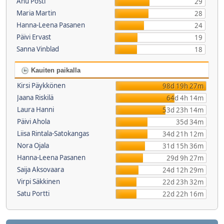
Anu Posti
29
Maria Martin
28
Hanna-Leena Pasanen
24
Päivi Ervast
19
Sanna Vinblad
18
Kauiten paikalla
Kirsi Päykkönen
98d 19h 27m
Jaana Riskilä
64d 4h 14m
Laura Hanni
53d 23h 14m
Päivi Ahola
35d 34m
Liisa Rintala-Satokangas
34d 21h 12m
Nora Ojala
31d 15h 36m
Hanna-Leena Pasanen
29d 9h 27m
Saija Aksovaara
24d 12h 29m
Virpi Säkkinen
22d 23h 32m
Satu Portti
22d 22h 16m