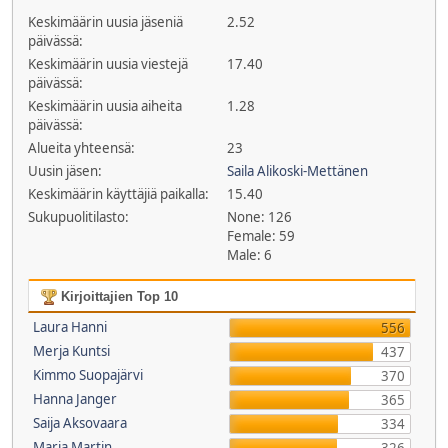
Keskimäärin uusia jäseniä
2.52
päivässä:
Keskimäärin uusia viestejä
17.40
päivässä:
Keskimäärin uusia aiheita
1.28
päivässä:
Alueita yhteensä:
23
Uusin jäsen:
Saila Alikoski-Mettänen
Keskimäärin käyttäjiä paikalla:
15.40
Sukupuolitilasto:
None: 126
Female: 59
Male: 6
Kirjoittajien Top 10
Laura Hanni
556
Merja Kuntsi
437
Kimmo Suopajärvi
370
Hanna Janger
365
Saija Aksovaara
334
Maria Martin