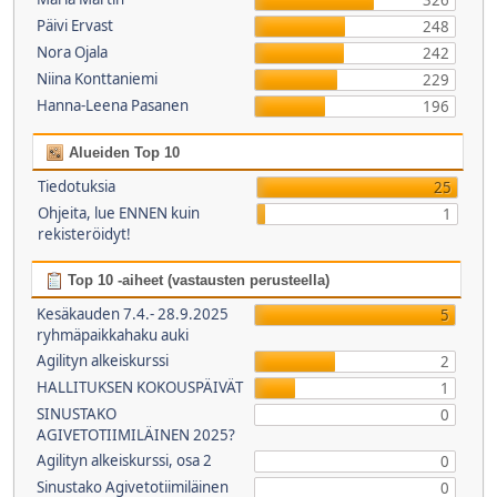
326
Päivi Ervast
248
Nora Ojala
242
Niina Konttaniemi
229
Hanna-Leena Pasanen
196
Alueiden Top 10
Tiedotuksia
25
Ohjeita, lue ENNEN kuin
1
rekisteröidyt!
Top 10 -aiheet (vastausten perusteella)
Kesäkauden 7.4.- 28.9.2025
5
ryhmäpaikkahaku auki
Agilityn alkeiskurssi
2
HALLITUKSEN KOKOUSPÄIVÄT
1
SINUSTAKO
0
AGIVETOTIIMILÄINEN 2025?
Agilityn alkeiskurssi, osa 2
0
Sinustako Agivetotiimiläinen
0