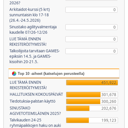
2026?
Arkitaidot-kurssi (5 krt)
0
sunnuntaisin klo 17-18
(26.4.-24.5.2026)
Sinustako agilityvalmentaja
0
kaudelle 07/26-12/26
LUE TÄMÄ ENNEN
0
REKISTERÖITYMISTÄ!
Talkoilijoita tarvitaan GAMES-
0
epiksiin 14.5. ja GAMES-
kisoihin 20-21.5.
Top 10 -aiheet (katselujen perusteella)
LUE TÄMÄ ENNEN
451,922
REKISTERÖITYMISTÄ!
HALLITUKSEN KOKOUSPÄIVÄT
301,678
Tiedotuksia-palstan käyttö
300,260
SINUSTAKO
202,676
AGIVETOTIIMILÄINEN 2025?
Talvikauden 24-25
199,123
ryhmäpaikkojen haku on auki