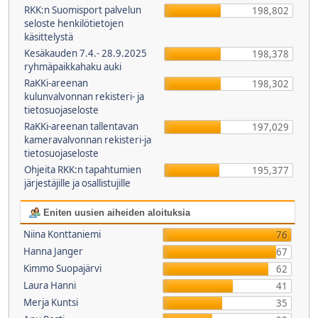
RKK:n Suomisport palvelun
198,802
seloste henkilötietojen
käsittelystä
Kesäkauden 7.4.- 28.9.2025
198,378
ryhmäpaikkahaku auki
RaKKi-areenan
198,302
kulunvalvonnan rekisteri- ja
tietosuojaseloste
RaKKi-areenan tallentavan
197,029
kameravalvonnan rekisteri-ja
tietosuojaseloste
Ohjeita RKK:n tapahtumien
195,377
järjestäjille ja osallistujille
Eniten uusien aiheiden aloituksia
Niina Konttaniemi
76
Hanna Janger
67
Kimmo Suopajärvi
62
Laura Hanni
41
Merja Kuntsi
35