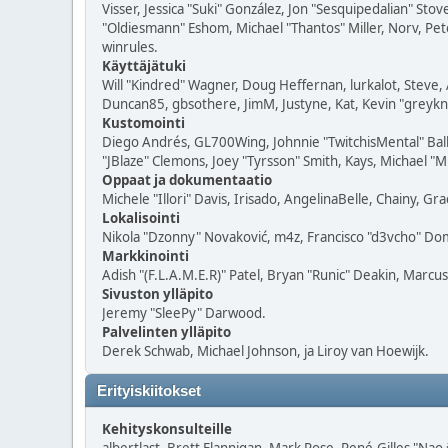
Visser, Jessica "Suki" González, Jon "Sesquipedalian" S
"Oldiesmann" Eshom, Michael "Thantos" Miller, Norv, Pete
winrules.
Käyttäjätuki
Will "Kindred" Wagner, Doug Heffernan, lurkalot, Steve, 
Duncan85, gbsothere, JimM, Justyne, Kat, Kevin "greykni
Kustomointi
Diego Andrés, GL700Wing, Johnnie "TwitchisMental" Bal
"JBlaze" Clemons, Joey "Tyrsson" Smith, Kays, Michael "M
Oppaat ja dokumentaatio
Michele "Illori" Davis, Irisado, AngelinaBelle, Chainy, 
Lokalisointi
Nikola "Dzonny" Novaković, m4z, Francisco "d3vcho" Do
Markkinointi
Adish "(F.L.A.M.E.R)" Patel, Bryan "Runic" Deakin, Marcu
Sivuston ylläpito
Jeremy "SleePy" Darwood.
Palvelinten ylläpito
Derek Schwab, Michael Johnson, ja Liroy van Hoewijk.
Erityiskiitokset
Kehityskonsulteille