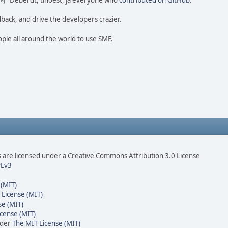
o 尚" Deberdt, tinoest, ja everyone who
contributed on GitHub
.
dback, and drive the developers crazier.
ople all around the world to use SMF.
are licensed under a Creative Commons Attribution 3.0 License
Lv3
 (MIT)
 License (MIT)
se (MIT)
cense (MIT)
nder
The MIT License (MIT)