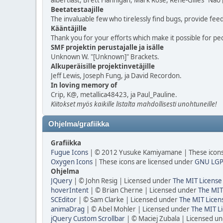
albertlast, Brett Flannigan, Mark Rose, René-Gilles "Na
Beetatestaajille
The invaluable few who tirelessly find bugs, provide fee
Kääntäjille
Thank you for your efforts which make it possible for pe
SMF projektin perustajalle ja isälle
Unknown W. "[Unknown]" Brackets.
Alkuperäisille projektinvetäjille
Jeff Lewis, Joseph Fung, ja David Recordon.
In loving memory of
Crip, K@, metallica48423, ja Paul_Pauline.
Kiitokset myös kaikille listalta mahdollisesti unohtuneille!
Ohjelma/grafiikka
Grafiikka
Fugue Icons
| © 2012 Yusuke Kamiyamane | These icons 
Oxygen Icons
| These icons are licensed under
GNU LGP
Ohjelma
JQuery
| © John Resig | Licensed under
The MIT License
hoverIntent
| © Brian Cherne | Licensed under
The MIT
SCEditor
| © Sam Clarke | Licensed under
The MIT Licen
animaDrag
| © Abel Mohler | Licensed under
The MIT Li
jQuery Custom Scrollbar
| © Maciej Zubala | Licensed u