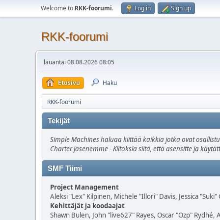
Welcome to
RKK-foorumi
.
Log in
Sign up
RKK-foorumi
lauantai 08.08.2026 08:05
Etusivu
Haku
RKK-foorumi
Tekijät
Simple Machines haluaa kiittää kaikkia jotka ovat osallist
Charter jäsenemme - Kiitoksia siitä, että asensitte ja käyt
SMF Tiimi
Project Management
Aleksi "Lex" Kilpinen, Michele "Illori" Davis, Jessica "Suki
Kehittäjät ja koodaajat
Shawn Bulen, John "live627" Rayes, Oscar "Ozp" Rydhé, 