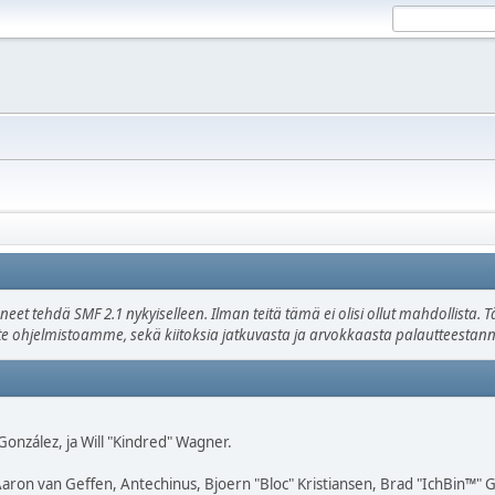
uneet tehdä SMF 2.1 nykyiselleen. Ilman teitä tämä ei olisi ollut mahdollista
ätte ohjelmistoamme, sekä kiitoksia jatkuvasta ja arvokkaasta palautteestann
" González, ja Will "Kindred" Wagner.
Aaron van Geffen, Antechinus, Bjoern "Bloc" Kristiansen, Brad "IchBin™"