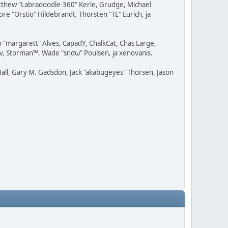
Matthew "Labradoodle-360" Kerle, Grudge, Michael
re "Orstio" Hildebrandt, Thorsten "TE" Eurich, ja
o "margarett" Alves, CapadY, ChalkCat, Chas Large,
av, Storman™, Wade "sησω" Poulsen, ja xenovanis.
all, Gary M. Gadsdon, Jack "akabugeyes" Thorsen, Jason