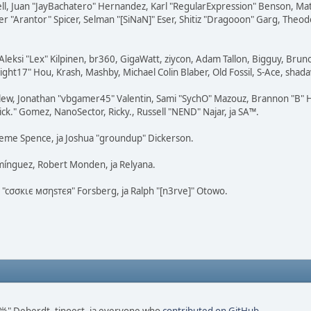
tovell, Juan "JayBachatero" Hernandez, Karl "RegularExpression" Benson, 
r "Arantor" Spicer, Selman "[SiNaN]" Eser, Shitiz "Dragooon" Garg, Theodo
Aleksi "Lex" Kilpinen, br360, GigaWatt, ziycon, Adam Tallon, Bigguy, Brun
ght17" Hou, Krash, Mashby, Michael Colin Blaber, Old Fossil, S-Ace, shad
lew, Jonathan "vbgamer45" Valentin, Sami "SychO" Mazouz, Brannon "B" H
ick." Gomez, NanoSector, Ricky., Russell "NEND" Najar, ja SA™.
Graeme Spence, ja Joshua "groundup" Dickerson.
mínguez, Robert Monden, ja Relyana.
s "cσσкιє мσηѕтєя" Forsberg, ja Ralph "[n3rve]" Otowo.